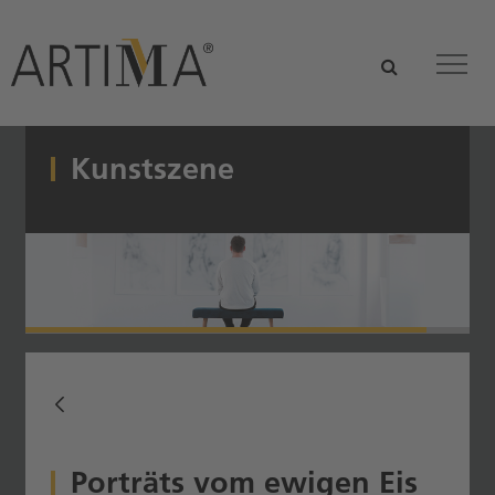
Zum Hauptinhalt springen
suchen
Tog
Kunstszene
Porträts vom ewigen Eis