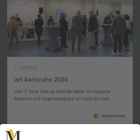
17.02.2026
art karlsruhe 2026
Vom 5. bis 8. Februar fand die Messe für Klassische
Moderne und Gegenwartskunst art karlsruhe statt.
weiterlesen