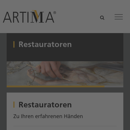
Zum Hauptinhalt springen
suchen
Tog
Restauratoren
Restauratoren
Zu Ihren erfahrenen Händen