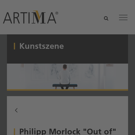
Zum Hauptinhalt springen
suchen
Tog
Kunstszene
Philipp Morlock "Out of"