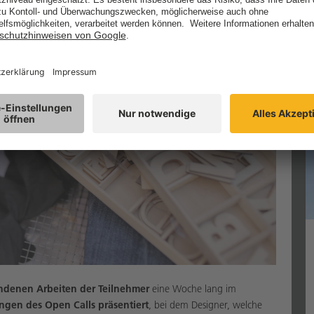
andenen Arbeiten der Teilnehmer
eine Woche lang im
ngen des Open Calls
präsentiert
, bei dem Designer, welche