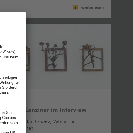
weiterlesen
14.01.2026
Marlon Lanziner im Interview
Ein klarer Blick auf Prozess, Material und
Zukunftsvisionen