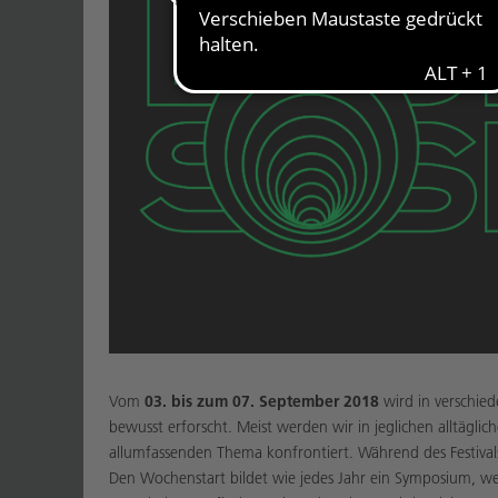
Vom
03. bis zum 07. September 2018
wird in verschi
bewusst erforscht. Meist werden wir in jeglichen alltägl
allumfassenden Thema konfrontiert. Während des Festivals 
Den Wochenstart bildet wie jedes Jahr ein Symposium, w