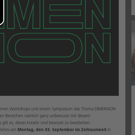
edenen Workshops und einem Symposium das Thema DIMENSION
ichen Bereichen nämlich ganz unbewusst mit diesem
gilt es, dieses kreativ und bewusst zu bearbeiten.
elches am
Montag, den 03. September im Zeitraumexit
in