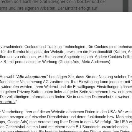
rechen dort auch der Grafikdesigner Colin Dörffler und der
ema und ihre eigenen Arbeiten. Der Eintritt erfolgt auf
n verschiedenen Workshops gemeinsam mit den Workshopleitern
 finden
vier Workshops
unter der Leitung renommierter
pteilnehmern dem Thema via konzeptionellem Design nähern.
rnehmen den Editorial und Typografie Bereich.
 Bereich Grafik Design.