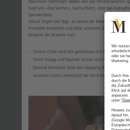
Mannheim stattfindet. Neben den vier Workshopleitern sp
Kopf von »Das Wetter«, Sascha Ehlert, über das Festivalth
Spendenbasis.
Darauf folgen vier Tage, an denen die Teilnehmer in de
Konzepte erarbeiten und diese umsetzen. Wie jedes Jahr
Designer der Branche statt:
Simone Cihlar wird sich gemeinsam mit ihren Worksho
Simon Rüegg und Raphael Schoen vom Präsens Büro übe
Dominik Rinnhofer leitet den Mapping Workshop und
Jonathan Castro unterstützt die Workshopteilnehmer im